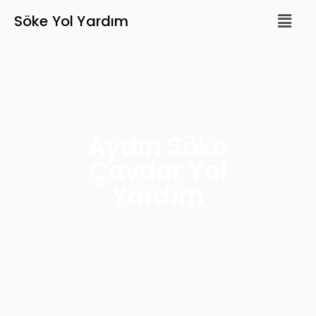
Söke Yol Yardım
Aydın Söke
Çavdar Yol
Yardım