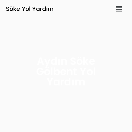
Söke Yol Yardım
Aydın Söke
Gölbent Yol
Yardım