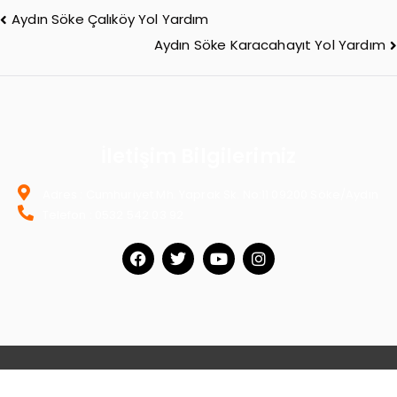
Aydın Söke Çalıköy Yol Yardım
Aydın Söke Karacahayıt Yol Yardım
İletişim Bilgilerimiz
Adres : Cumhuriyet Mh. Yaprak Sk. No:11 09200 Söke/Aydın
Telefon : 0532 542 03 92
Söke Yol Yardım
|
İstanbul İnternet Hizmetleri